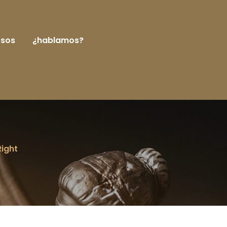
rsos
¿hablamos?
Right