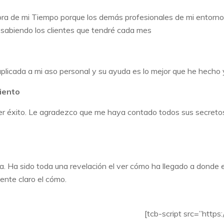
ra de mi Tiempo porque los demás profesionales de mi entorno
 sabiendo los clientes que tendré cada mes
plicada a mi aso personal y su ayuda es lo mejor que he hecho
iento
er éxito. Le agradezco que me haya contado todos sus secreto
ra. Ha sido toda una revelación el ver cómo ha llegado a dond
ente claro el cómo.
 MI PLAZA! »»
[tcb-script src=”http