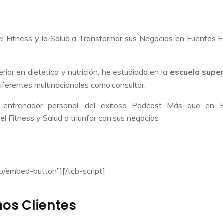
l Fitness y la Salud a Transformar sus Negocios en Fuentes 
ior en dietética y nutrición, he estudiado en la
escuela super
iferentes multinacionales como consultor.
io entrenador personal, del exitoso Podcast Más que en
l Fitness y Salud a triunfar con sus negocios
 RESERVAR MI PLAZA! »
o/embed-button”][/tcb-script]
nos Clientes