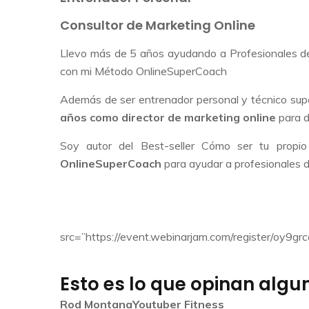
Consultor de Marketing Online
Llevo más de 5 años ayudando a Profesionales de
con mi Método OnlineSuperCoach
Además de ser entrenador personal y técnico super
años como director de marketing online
para d
Soy autor del Best-seller Cómo ser tu prop
OnlineSuperCoach
para ayudar a profesionales de
¡SÍ, ME GUSTARÍA
src=”https://event.webinarjam.com/register/oy9grc
Esto es lo que opinan algu
Rod Montana
Youtuber Fitness