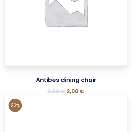
Antibes dining chair
3,00
€
2,00
€
22%