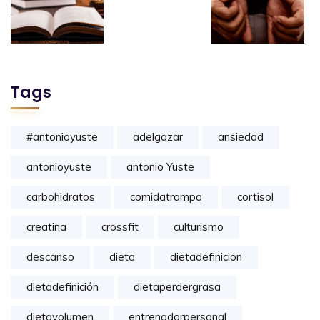
Tags
#antonioyuste
adelgazar
ansiedad
antonioyuste
antonio Yuste
carbohidratos
comidatrampa
cortisol
creatina
crossfit
culturismo
descanso
dieta
dietadefinicion
dietadefinición
dietaperdergrasa
dietavolumen
entrenadorpersonal