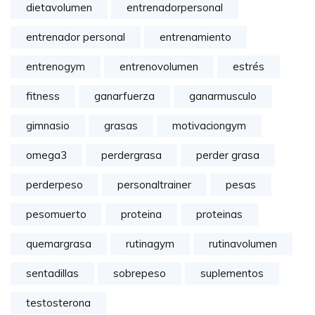
dietavolumen
entrenadorpersonal
entrenador personal
entrenamiento
entrenogym
entrenovolumen
estrés
fitness
ganarfuerza
ganarmusculo
gimnasio
grasas
motivaciongym
omega3
perdergrasa
perder grasa
perderpeso
personaltrainer
pesas
pesomuerto
proteina
proteinas
quemargrasa
rutinagym
rutinavolumen
sentadillas
sobrepeso
suplementos
testosterona