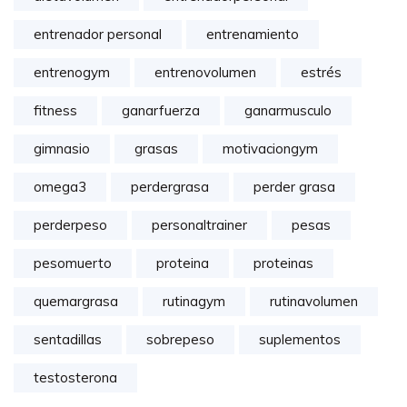
entrenador personal
entrenamiento
entrenogym
entrenovolumen
estrés
fitness
ganarfuerza
ganarmusculo
gimnasio
grasas
motivaciongym
omega3
perdergrasa
perder grasa
perderpeso
personaltrainer
pesas
pesomuerto
proteina
proteinas
quemargrasa
rutinagym
rutinavolumen
sentadillas
sobrepeso
suplementos
testosterona