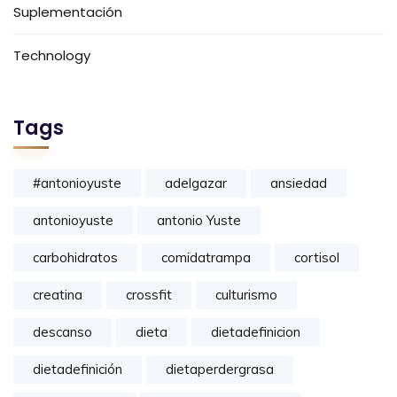
Suplementación
Technology
Tags
#antonioyuste
adelgazar
ansiedad
antonioyuste
antonio Yuste
carbohidratos
comidatrampa
cortisol
creatina
crossfit
culturismo
descanso
dieta
dietadefinicion
dietadefinición
dietaperdergrasa