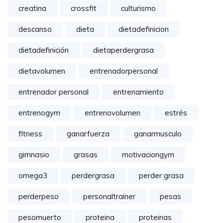
creatina
crossfit
culturismo
descanso
dieta
dietadefinicion
dietadefinición
dietaperdergrasa
dietavolumen
entrenadorpersonal
entrenador personal
entrenamiento
entrenogym
entrenovolumen
estrés
fitness
ganarfuerza
ganarmusculo
gimnasio
grasas
motivaciongym
omega3
perdergrasa
perder grasa
perderpeso
personaltrainer
pesas
pesomuerto
proteina
proteinas