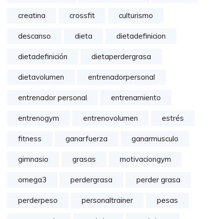
creatina
crossfit
culturismo
descanso
dieta
dietadefinicion
dietadefinición
dietaperdergrasa
dietavolumen
entrenadorpersonal
entrenador personal
entrenamiento
entrenogym
entrenovolumen
estrés
fitness
ganarfuerza
ganarmusculo
gimnasio
grasas
motivaciongym
omega3
perdergrasa
perder grasa
perderpeso
personaltrainer
pesas