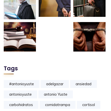
Tags
#antonioyuste
adelgazar
ansiedad
antonioyuste
antonio Yuste
carbohidratos
comidatrampa
cortisol