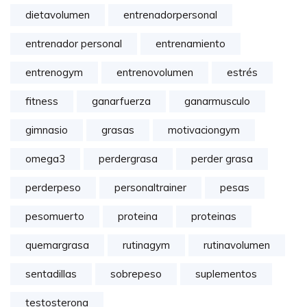
dietavolumen
entrenadorpersonal
entrenador personal
entrenamiento
entrenogym
entrenovolumen
estrés
fitness
ganarfuerza
ganarmusculo
gimnasio
grasas
motivaciongym
omega3
perdergrasa
perder grasa
perderpeso
personaltrainer
pesas
pesomuerto
proteina
proteinas
quemargrasa
rutinagym
rutinavolumen
sentadillas
sobrepeso
suplementos
testosterona