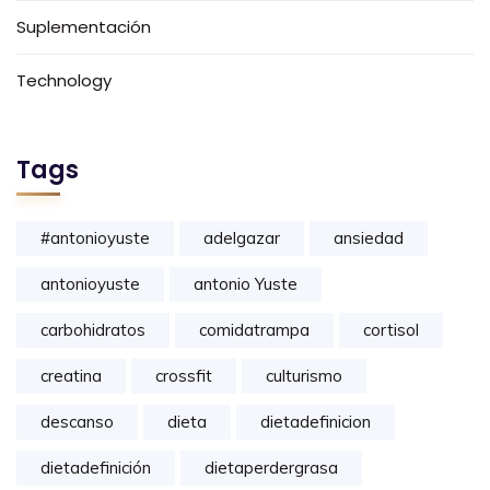
Suplementación
Technology
Tags
#antonioyuste
adelgazar
ansiedad
antonioyuste
antonio Yuste
carbohidratos
comidatrampa
cortisol
creatina
crossfit
culturismo
descanso
dieta
dietadefinicion
dietadefinición
dietaperdergrasa