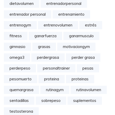
dietavolumen
entrenadorpersonal
entrenador personal
entrenamiento
entrenogym
entrenovolumen
estrés
fitness
ganarfuerza
ganarmusculo
gimnasio
grasas
motivaciongym
omega3
perdergrasa
perder grasa
perderpeso
personaltrainer
pesas
pesomuerto
proteina
proteinas
quemargrasa
rutinagym
rutinavolumen
sentadillas
sobrepeso
suplementos
testosterona