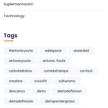
Suplementación
Technology
Tags
#antonioyuste
adelgazar
ansiedad
antonioyuste
antonio Yuste
carbohidratos
comidatrampa
cortisol
creatina
crossfit
culturismo
descanso
dieta
dietadefinicion
dietadefinición
dietaperdergrasa