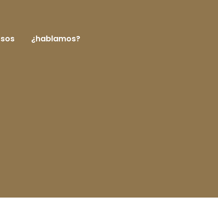
rsos
¿hablamos?