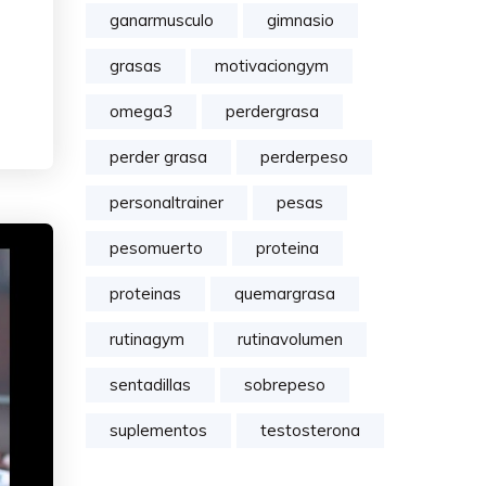
ganarmusculo
gimnasio
grasas
motivaciongym
omega3
perdergrasa
perder grasa
perderpeso
personaltrainer
pesas
pesomuerto
proteina
proteinas
quemargrasa
rutinagym
rutinavolumen
sentadillas
sobrepeso
suplementos
testosterona