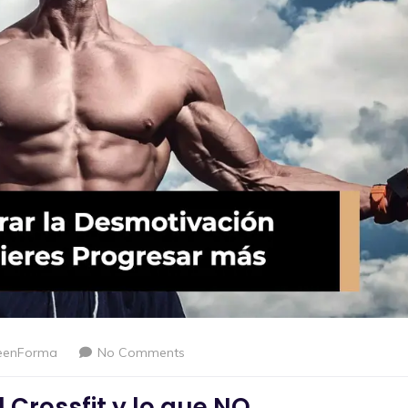
eenForma
No Comments
 Crossfit y lo que NO