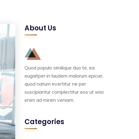
About Us
Quod populo similique duo te, ea
eugaitper in laudem malorum epicuri,
quod natum evertitur ne per
suscipiantur complectitur eos ut wisi
enim ad minim veniam.
Categories