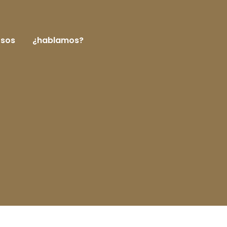
rsos
¿hablamos?