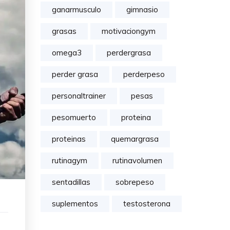
ganarmusculo
gimnasio
grasas
motivaciongym
omega3
perdergrasa
perder grasa
perderpeso
personaltrainer
pesas
pesomuerto
proteina
proteinas
quemargrasa
rutinagym
rutinavolumen
sentadillas
sobrepeso
suplementos
testosterona