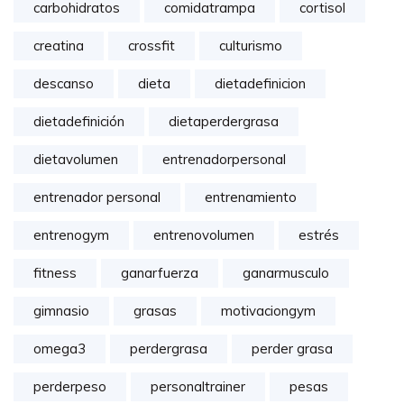
carbohidratos
comidatrampa
cortisol
creatina
crossfit
culturismo
descanso
dieta
dietadefinicion
dietadefinición
dietaperdergrasa
dietavolumen
entrenadorpersonal
entrenador personal
entrenamiento
entrenogym
entrenovolumen
estrés
fitness
ganarfuerza
ganarmusculo
gimnasio
grasas
motivaciongym
omega3
perdergrasa
perder grasa
perderpeso
personaltrainer
pesas