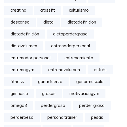
creatina
crossfit
culturismo
descanso
dieta
dietadefinicion
dietadefinición
dietaperdergrasa
dietavolumen
entrenadorpersonal
entrenador personal
entrenamiento
entrenogym
entrenovolumen
estrés
fitness
ganarfuerza
ganarmusculo
gimnasio
grasas
motivaciongym
omega3
perdergrasa
perder grasa
perderpeso
personaltrainer
pesas