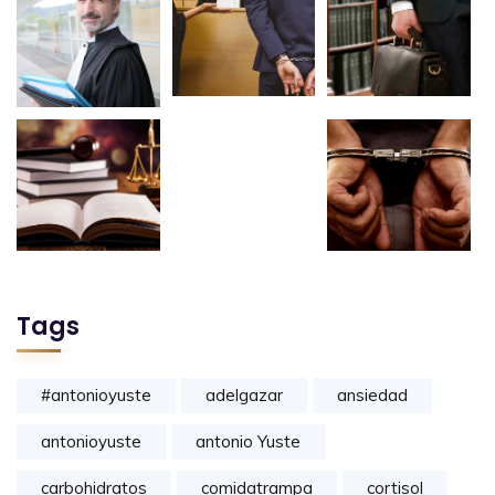
Tags
#antonioyuste
adelgazar
ansiedad
antonioyuste
antonio Yuste
carbohidratos
comidatrampa
cortisol