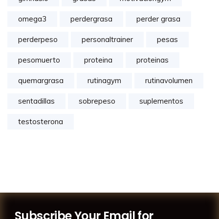
omega3
perdergrasa
perder grasa
perderpeso
personaltrainer
pesas
pesomuerto
proteina
proteinas
quemargrasa
rutinagym
rutinavolumen
sentadillas
sobrepeso
suplementos
testosterona
Subscribe Your Email for