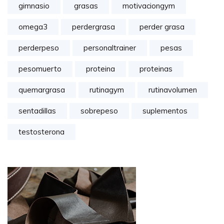
gimnasio
grasas
motivaciongym
omega3
perdergrasa
perder grasa
perderpeso
personaltrainer
pesas
pesomuerto
proteina
proteinas
quemargrasa
rutinagym
rutinavolumen
sentadillas
sobrepeso
suplementos
testosterona