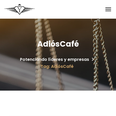
AdiósCafé
Potenciando líderes y empresas
Tag: AdiósCafé