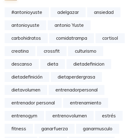
#antonioyuste
adelgazar
ansiedad
antonioyuste
antonio Yuste
carbohidratos
comidatrampa
cortisol
creatina
crossfit
culturismo
descanso
dieta
dietadefinicion
dietadefinición
dietaperdergrasa
dietavolumen
entrenadorpersonal
entrenador personal
entrenamiento
entrenogym
entrenovolumen
estrés
fitness
ganarfuerza
ganarmusculo