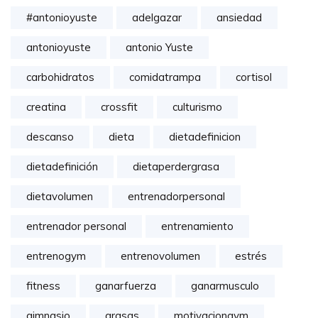
#antonioyuste
adelgazar
ansiedad
antonioyuste
antonio Yuste
carbohidratos
comidatrampa
cortisol
creatina
crossfit
culturismo
descanso
dieta
dietadefinicion
dietadefinición
dietaperdergrasa
dietavolumen
entrenadorpersonal
entrenador personal
entrenamiento
entrenogym
entrenovolumen
estrés
fitness
ganarfuerza
ganarmusculo
gimnasio
grasas
motivaciongym