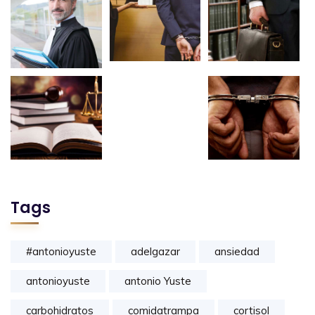
Tags
#antonioyuste
adelgazar
ansiedad
antonioyuste
antonio Yuste
carbohidratos
comidatrampa
cortisol