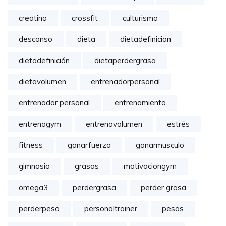
creatina
crossfit
culturismo
descanso
dieta
dietadefinicion
dietadefinición
dietaperdergrasa
dietavolumen
entrenadorpersonal
entrenador personal
entrenamiento
entrenogym
entrenovolumen
estrés
fitness
ganarfuerza
ganarmusculo
gimnasio
grasas
motivaciongym
omega3
perdergrasa
perder grasa
perderpeso
personaltrainer
pesas