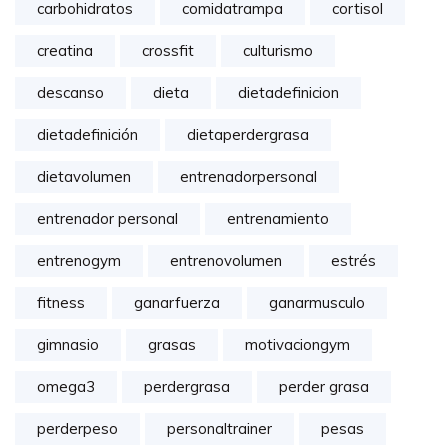
carbohidratos
comidatrampa
cortisol
creatina
crossfit
culturismo
descanso
dieta
dietadefinicion
dietadefinición
dietaperdergrasa
dietavolumen
entrenadorpersonal
entrenador personal
entrenamiento
entrenogym
entrenovolumen
estrés
fitness
ganarfuerza
ganarmusculo
gimnasio
grasas
motivaciongym
omega3
perdergrasa
perder grasa
perderpeso
personaltrainer
pesas