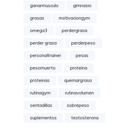
ganarmusculo
gimnasio
grasas
motivaciongym
omega3
perdergrasa
perder grasa
perderpeso
personaltrainer
pesas
pesomuerto
proteina
proteinas
quemargrasa
rutinagym
rutinavolumen
sentadillas
sobrepeso
suplementos
testosterona