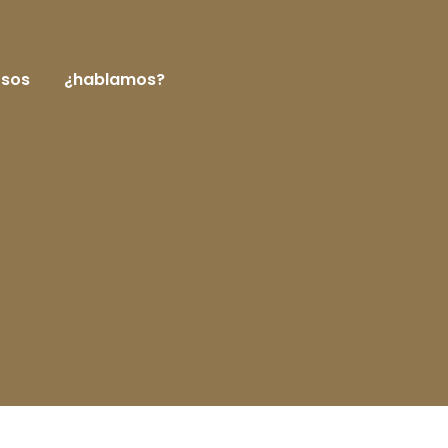
rsos
¿hablamos?