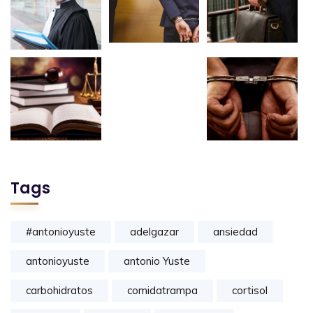
Tags
#antonioyuste
adelgazar
ansiedad
antonioyuste
antonio Yuste
carbohidratos
comidatrampa
cortisol