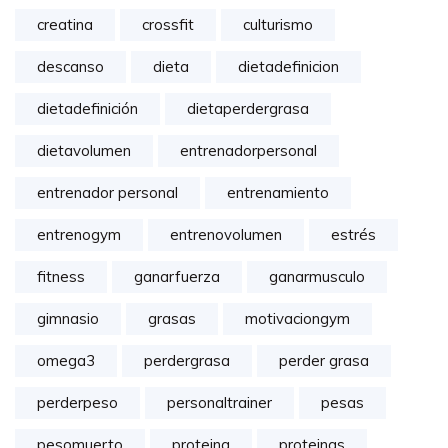
creatina
crossfit
culturismo
descanso
dieta
dietadefinicion
dietadefinición
dietaperdergrasa
dietavolumen
entrenadorpersonal
entrenador personal
entrenamiento
entrenogym
entrenovolumen
estrés
fitness
ganarfuerza
ganarmusculo
gimnasio
grasas
motivaciongym
omega3
perdergrasa
perder grasa
perderpeso
personaltrainer
pesas
pesomuerto
proteina
proteinas