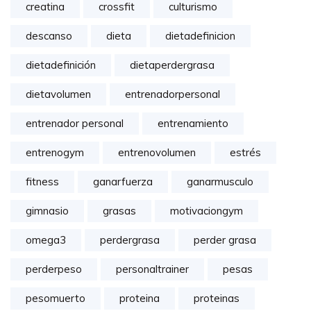
creatina
crossfit
culturismo
descanso
dieta
dietadefinicion
dietadefinición
dietaperdergrasa
dietavolumen
entrenadorpersonal
entrenador personal
entrenamiento
entrenogym
entrenovolumen
estrés
fitness
ganarfuerza
ganarmusculo
gimnasio
grasas
motivaciongym
omega3
perdergrasa
perder grasa
perderpeso
personaltrainer
pesas
pesomuerto
proteina
proteinas