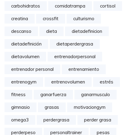
carbohidratos
comidatrampa
cortisol
creatina
crossfit
culturismo
descanso
dieta
dietadefinicion
dietadefinición
dietaperdergrasa
dietavolumen
entrenadorpersonal
entrenador personal
entrenamiento
entrenogym
entrenovolumen
estrés
fitness
ganarfuerza
ganarmusculo
gimnasio
grasas
motivaciongym
omega3
perdergrasa
perder grasa
perderpeso
personaltrainer
pesas