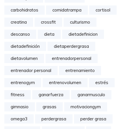
carbohidratos
comidatrampa
cortisol
creatina
crossfit
culturismo
descanso
dieta
dietadefinicion
dietadefinición
dietaperdergrasa
dietavolumen
entrenadorpersonal
entrenador personal
entrenamiento
entrenogym
entrenovolumen
estrés
fitness
ganarfuerza
ganarmusculo
gimnasio
grasas
motivaciongym
omega3
perdergrasa
perder grasa