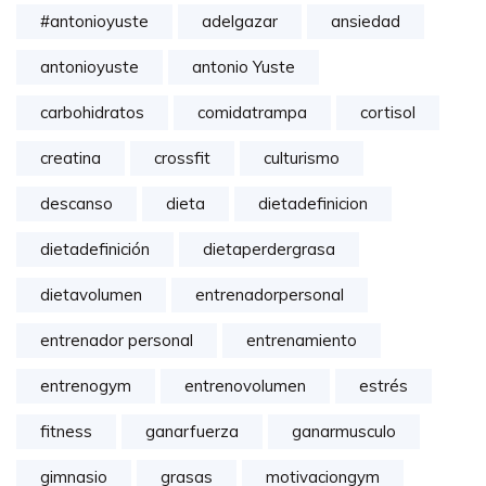
#antonioyuste
adelgazar
ansiedad
antonioyuste
antonio Yuste
carbohidratos
comidatrampa
cortisol
creatina
crossfit
culturismo
descanso
dieta
dietadefinicion
dietadefinición
dietaperdergrasa
dietavolumen
entrenadorpersonal
entrenador personal
entrenamiento
entrenogym
entrenovolumen
estrés
fitness
ganarfuerza
ganarmusculo
gimnasio
grasas
motivaciongym