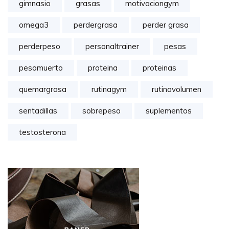
gimnasio
grasas
motivaciongym
omega3
perdergrasa
perder grasa
perderpeso
personaltrainer
pesas
pesomuerto
proteina
proteinas
quemargrasa
rutinagym
rutinavolumen
sentadillas
sobrepeso
suplementos
testosterona