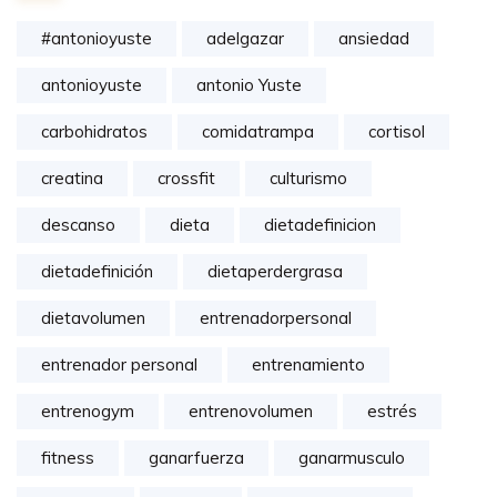
#antonioyuste
adelgazar
ansiedad
antonioyuste
antonio Yuste
carbohidratos
comidatrampa
cortisol
creatina
crossfit
culturismo
descanso
dieta
dietadefinicion
dietadefinición
dietaperdergrasa
dietavolumen
entrenadorpersonal
entrenador personal
entrenamiento
entrenogym
entrenovolumen
estrés
fitness
ganarfuerza
ganarmusculo