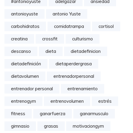
#antonioyuste
adelgazar
ansiedad
antonioyuste
antonio Yuste
carbohidratos
comidatrampa
cortisol
creatina
crossfit
culturismo
descanso
dieta
dietadefinicion
dietadefinición
dietaperdergrasa
dietavolumen
entrenadorpersonal
entrenador personal
entrenamiento
entrenogym
entrenovolumen
estrés
fitness
ganarfuerza
ganarmusculo
gimnasio
grasas
motivaciongym