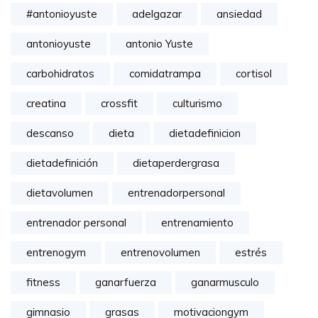
#antonioyuste
adelgazar
ansiedad
antonioyuste
antonio Yuste
carbohidratos
comidatrampa
cortisol
creatina
crossfit
culturismo
descanso
dieta
dietadefinicion
dietadefinición
dietaperdergrasa
dietavolumen
entrenadorpersonal
entrenador personal
entrenamiento
entrenogym
entrenovolumen
estrés
fitness
ganarfuerza
ganarmusculo
gimnasio
grasas
motivaciongym