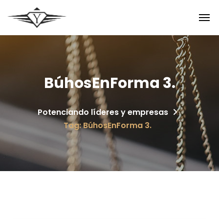
BúhosEnForma 3.
Potenciando líderes y empresas
Tag: BúhosEnForma 3.