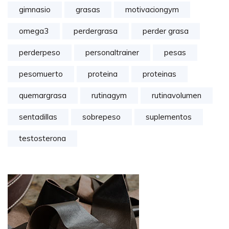
gimnasio
grasas
motivaciongym
omega3
perdergrasa
perder grasa
perderpeso
personaltrainer
pesas
pesomuerto
proteina
proteinas
quemargrasa
rutinagym
rutinavolumen
sentadillas
sobrepeso
suplementos
testosterona