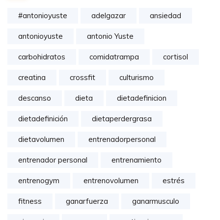
#antonioyuste
adelgazar
ansiedad
antonioyuste
antonio Yuste
carbohidratos
comidatrampa
cortisol
creatina
crossfit
culturismo
descanso
dieta
dietadefinicion
dietadefinición
dietaperdergrasa
dietavolumen
entrenadorpersonal
entrenador personal
entrenamiento
entrenogym
entrenovolumen
estrés
fitness
ganarfuerza
ganarmusculo