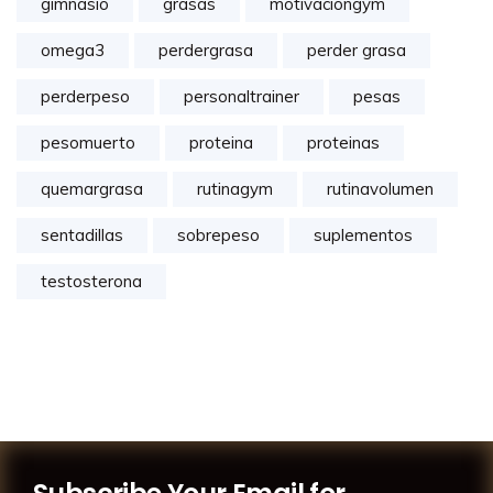
gimnasio
grasas
motivaciongym
omega3
perdergrasa
perder grasa
perderpeso
personaltrainer
pesas
pesomuerto
proteina
proteinas
quemargrasa
rutinagym
rutinavolumen
sentadillas
sobrepeso
suplementos
testosterona