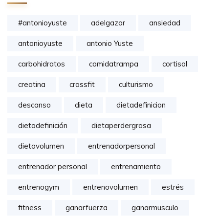
#antonioyuste
adelgazar
ansiedad
antonioyuste
antonio Yuste
carbohidratos
comidatrampa
cortisol
creatina
crossfit
culturismo
descanso
dieta
dietadefinicion
dietadefinición
dietaperdergrasa
dietavolumen
entrenadorpersonal
entrenador personal
entrenamiento
entrenogym
entrenovolumen
estrés
fitness
ganarfuerza
ganarmusculo