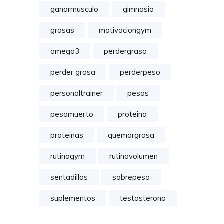
ganarmusculo
gimnasio
grasas
motivaciongym
omega3
perdergrasa
perder grasa
perderpeso
personaltrainer
pesas
pesomuerto
proteina
proteinas
quemargrasa
rutinagym
rutinavolumen
sentadillas
sobrepeso
suplementos
testosterona