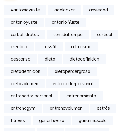
#antonioyuste
adelgazar
ansiedad
antonioyuste
antonio Yuste
carbohidratos
comidatrampa
cortisol
creatina
crossfit
culturismo
descanso
dieta
dietadefinicion
dietadefinición
dietaperdergrasa
dietavolumen
entrenadorpersonal
entrenador personal
entrenamiento
entrenogym
entrenovolumen
estrés
fitness
ganarfuerza
ganarmusculo