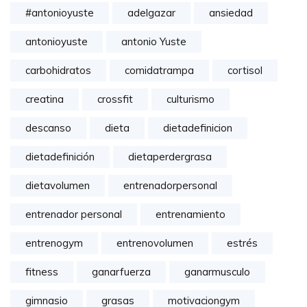
#antonioyuste
adelgazar
ansiedad
antonioyuste
antonio Yuste
carbohidratos
comidatrampa
cortisol
creatina
crossfit
culturismo
descanso
dieta
dietadefinicion
dietadefinición
dietaperdergrasa
dietavolumen
entrenadorpersonal
entrenador personal
entrenamiento
entrenogym
entrenovolumen
estrés
fitness
ganarfuerza
ganarmusculo
gimnasio
grasas
motivaciongym