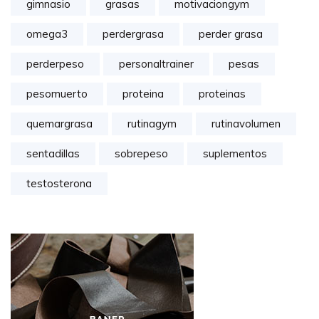
gimnasio
grasas
motivaciongym
omega3
perdergrasa
perder grasa
perderpeso
personaltrainer
pesas
pesomuerto
proteina
proteinas
quemargrasa
rutinagym
rutinavolumen
sentadillas
sobrepeso
suplementos
testosterona