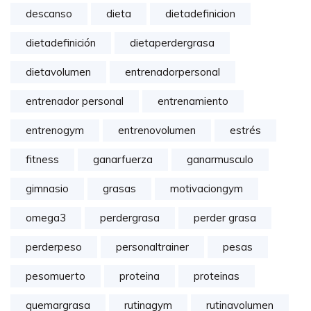
descanso
dieta
dietadefinicion
dietadefinición
dietaperdergrasa
dietavolumen
entrenadorpersonal
entrenador personal
entrenamiento
entrenogym
entrenovolumen
estrés
fitness
ganarfuerza
ganarmusculo
gimnasio
grasas
motivaciongym
omega3
perdergrasa
perder grasa
perderpeso
personaltrainer
pesas
pesomuerto
proteina
proteinas
quemargrasa
rutinagym
rutinavolumen