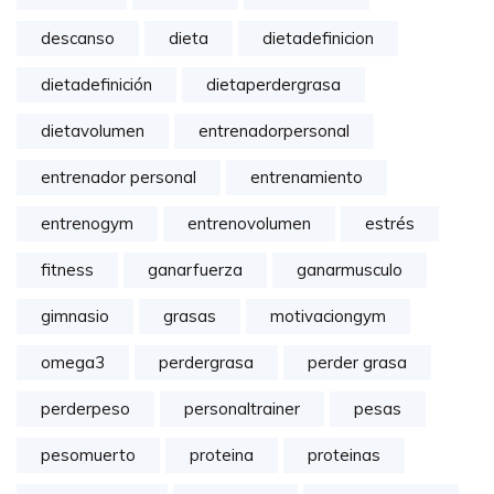
descanso
dieta
dietadefinicion
dietadefinición
dietaperdergrasa
dietavolumen
entrenadorpersonal
entrenador personal
entrenamiento
entrenogym
entrenovolumen
estrés
fitness
ganarfuerza
ganarmusculo
gimnasio
grasas
motivaciongym
omega3
perdergrasa
perder grasa
perderpeso
personaltrainer
pesas
pesomuerto
proteina
proteinas