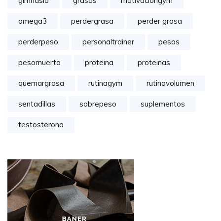
gimnasio
grasas
motivaciongym
omega3
perdergrasa
perder grasa
perderpeso
personaltrainer
pesas
pesomuerto
proteina
proteinas
quemargrasa
rutinagym
rutinavolumen
sentadillas
sobrepeso
suplementos
testosterona