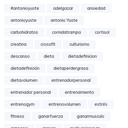
#antonioyuste
adelgazar
ansiedad
antonioyuste
antonio Yuste
carbohidratos
comidatrampa
cortisol
creatina
crossfit
culturismo
descanso
dieta
dietadefinicion
dietadefinición
dietaperdergrasa
dietavolumen
entrenadorpersonal
entrenador personal
entrenamiento
entrenogym
entrenovolumen
estrés
fitness
ganarfuerza
ganarmusculo