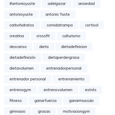
#antonioyuste
adelgazar
ansiedad
antonioyuste
antonio Yuste
carbohidratos
comidatrampa
cortisol
creatina
crossfit
culturismo
descanso
dieta
dietadefinicion
dietadefinición
dietaperdergrasa
dietavolumen
entrenadorpersonal
entrenador personal
entrenamiento
entrenogym
entrenovolumen
estrés
fitness
ganarfuerza
ganarmusculo
gimnasio
grasas
motivaciongym