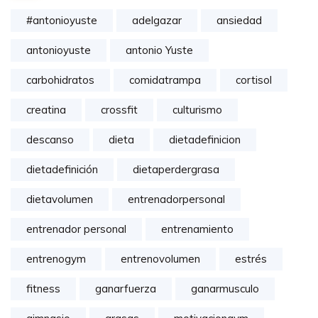
#antonioyuste
adelgazar
ansiedad
antonioyuste
antonio Yuste
carbohidratos
comidatrampa
cortisol
creatina
crossfit
culturismo
descanso
dieta
dietadefinicion
dietadefinición
dietaperdergrasa
dietavolumen
entrenadorpersonal
entrenador personal
entrenamiento
entrenogym
entrenovolumen
estrés
fitness
ganarfuerza
ganarmusculo