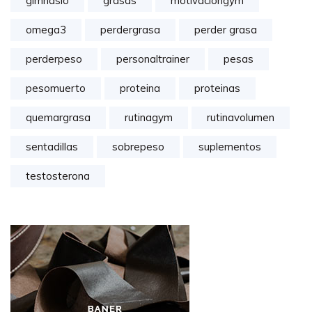
gimnasio
grasas
motivaciongym
omega3
perdergrasa
perder grasa
perderpeso
personaltrainer
pesas
pesomuerto
proteina
proteinas
quemargrasa
rutinagym
rutinavolumen
sentadillas
sobrepeso
suplementos
testosterona