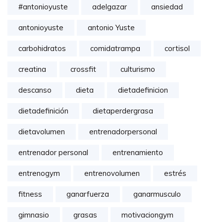
#antonioyuste
adelgazar
ansiedad
antonioyuste
antonio Yuste
carbohidratos
comidatrampa
cortisol
creatina
crossfit
culturismo
descanso
dieta
dietadefinicion
dietadefinición
dietaperdergrasa
dietavolumen
entrenadorpersonal
entrenador personal
entrenamiento
entrenogym
entrenovolumen
estrés
fitness
ganarfuerza
ganarmusculo
gimnasio
grasas
motivaciongym