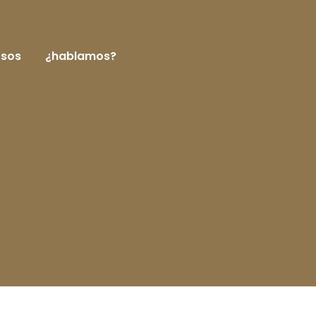
rsos
¿hablamos?