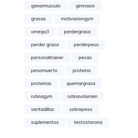
ganarmusculo
gimnasio
grasas
motivaciongym
omega3
perdergrasa
perder grasa
perderpeso
personaltrainer
pesas
pesomuerto
proteina
proteinas
quemargrasa
rutinagym
rutinavolumen
sentadillas
sobrepeso
suplementos
testosterona