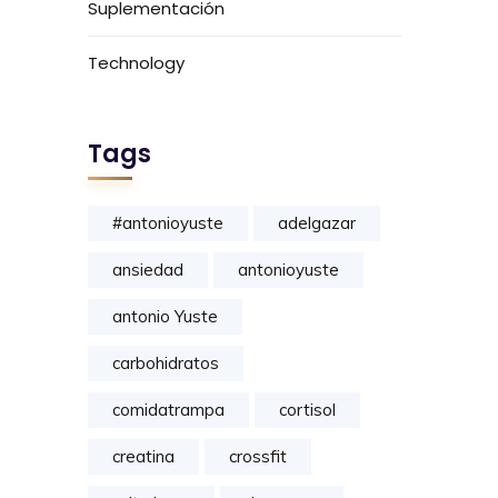
Suplementación
Technology
Tags
#antonioyuste
adelgazar
ansiedad
antonioyuste
antonio Yuste
carbohidratos
comidatrampa
cortisol
creatina
crossfit