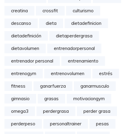
creatina
crossfit
culturismo
descanso
dieta
dietadefinicion
dietadefinición
dietaperdergrasa
dietavolumen
entrenadorpersonal
entrenador personal
entrenamiento
entrenogym
entrenovolumen
estrés
fitness
ganarfuerza
ganarmusculo
gimnasio
grasas
motivaciongym
omega3
perdergrasa
perder grasa
perderpeso
personaltrainer
pesas