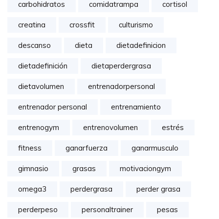
carbohidratos
comidatrampa
cortisol
creatina
crossfit
culturismo
descanso
dieta
dietadefinicion
dietadefinición
dietaperdergrasa
dietavolumen
entrenadorpersonal
entrenador personal
entrenamiento
entrenogym
entrenovolumen
estrés
fitness
ganarfuerza
ganarmusculo
gimnasio
grasas
motivaciongym
omega3
perdergrasa
perder grasa
perderpeso
personaltrainer
pesas