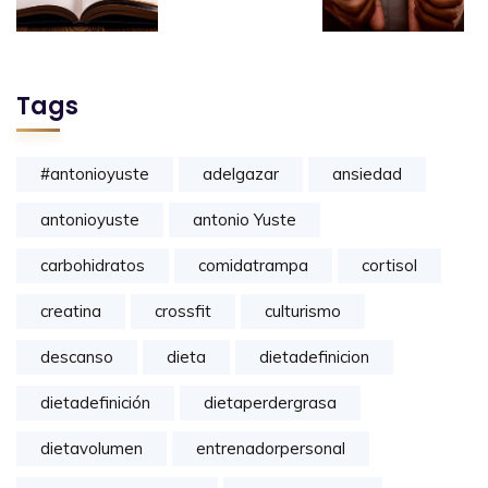
Tags
#antonioyuste
adelgazar
ansiedad
antonioyuste
antonio Yuste
carbohidratos
comidatrampa
cortisol
creatina
crossfit
culturismo
descanso
dieta
dietadefinicion
dietadefinición
dietaperdergrasa
dietavolumen
entrenadorpersonal