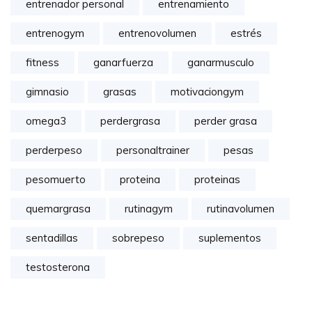
entrenador personal
entrenamiento
entrenogym
entrenovolumen
estrés
fitness
ganarfuerza
ganarmusculo
gimnasio
grasas
motivaciongym
omega3
perdergrasa
perder grasa
perderpeso
personaltrainer
pesas
pesomuerto
proteina
proteinas
quemargrasa
rutinagym
rutinavolumen
sentadillas
sobrepeso
suplementos
testosterona