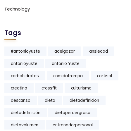
Technology
Tags
#antonioyuste
adelgazar
ansiedad
antonioyuste
antonio Yuste
carbohidratos
comidatrampa
cortisol
creatina
crossfit
culturismo
descanso
dieta
dietadefinicion
dietadefinición
dietaperdergrasa
dietavolumen
entrenadorpersonal