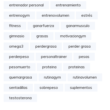
entrenador personal
entrenamiento
entrenogym
entrenovolumen
estrés
fitness
ganarfuerza
ganarmusculo
gimnasio
grasas
motivaciongym
omega3
perdergrasa
perder grasa
perderpeso
personaltrainer
pesas
pesomuerto
proteina
proteinas
quemargrasa
rutinagym
rutinavolumen
sentadillas
sobrepeso
suplementos
testosterona