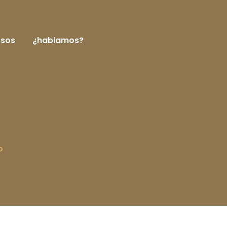
rsos
¿hablamos?
o