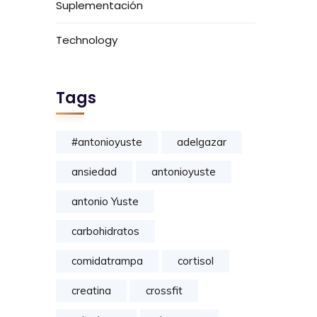
Suplementación
Technology
Tags
#antonioyuste
adelgazar
ansiedad
antonioyuste
antonio Yuste
carbohidratos
comidatrampa
cortisol
creatina
crossfit