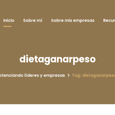
Inicio
Sobre mí
Sobre mis empresas
Recu
dietaganarpeso
otenciando líderes y empresas
Tag: dietaganarpes