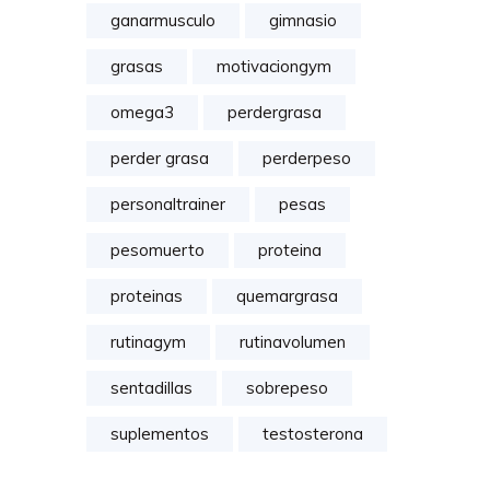
ganarmusculo
gimnasio
grasas
motivaciongym
omega3
perdergrasa
perder grasa
perderpeso
personaltrainer
pesas
pesomuerto
proteina
proteinas
quemargrasa
rutinagym
rutinavolumen
sentadillas
sobrepeso
suplementos
testosterona