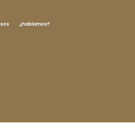
rsos
¿hablamos?