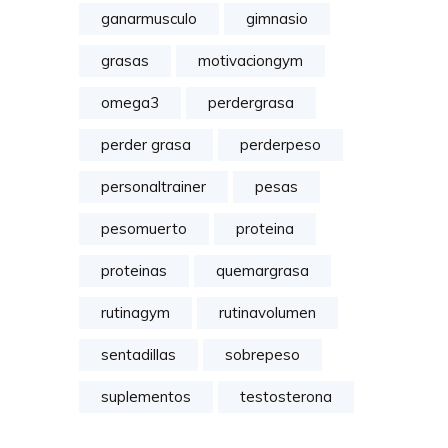
ganarmusculo
gimnasio
grasas
motivaciongym
omega3
perdergrasa
perder grasa
perderpeso
personaltrainer
pesas
pesomuerto
proteina
proteinas
quemargrasa
rutinagym
rutinavolumen
sentadillas
sobrepeso
suplementos
testosterona