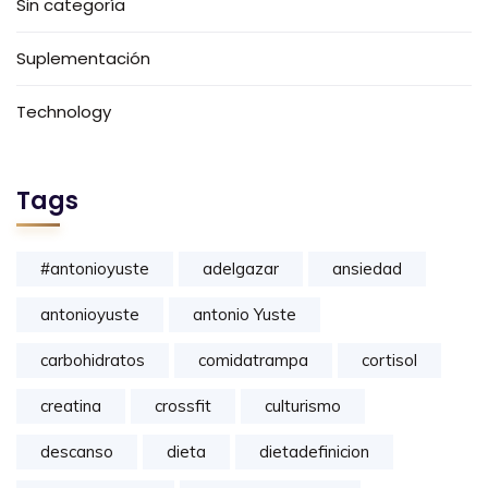
Sin categoría
Suplementación
Technology
Tags
#antonioyuste
adelgazar
ansiedad
antonioyuste
antonio Yuste
carbohidratos
comidatrampa
cortisol
creatina
crossfit
culturismo
descanso
dieta
dietadefinicion