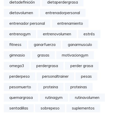
dietadefinición
dietaperdergrasa
dietavolumen
entrenadorpersonal
entrenador personal
entrenamiento
entrenogym
entrenovolumen
estrés
fitness
ganarfuerza
ganarmusculo
gimnasio
grasas
motivaciongym
omega3
perdergrasa
perder grasa
perderpeso
personaltrainer
pesas
pesomuerto
proteina
proteinas
quemargrasa
rutinagym
rutinavolumen
sentadillas
sobrepeso
suplementos