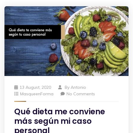
13 August, 2020
By
Antonio
MasqueenForma
No Comments
Qué dieta me conviene
más según mi caso
personal