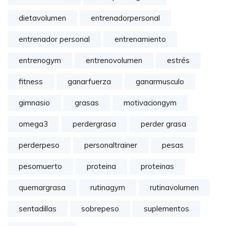
dietavolumen
entrenadorpersonal
entrenador personal
entrenamiento
entrenogym
entrenovolumen
estrés
fitness
ganarfuerza
ganarmusculo
gimnasio
grasas
motivaciongym
omega3
perdergrasa
perder grasa
perderpeso
personaltrainer
pesas
pesomuerto
proteina
proteinas
quemargrasa
rutinagym
rutinavolumen
sentadillas
sobrepeso
suplementos