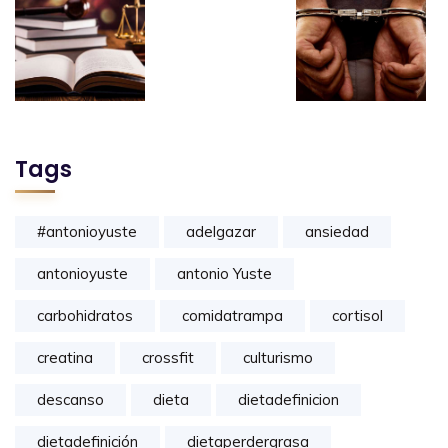
Tags
#antonioyuste
adelgazar
ansiedad
antonioyuste
antonio Yuste
carbohidratos
comidatrampa
cortisol
creatina
crossfit
culturismo
descanso
dieta
dietadefinicion
dietadefinición
dietaperdergrasa