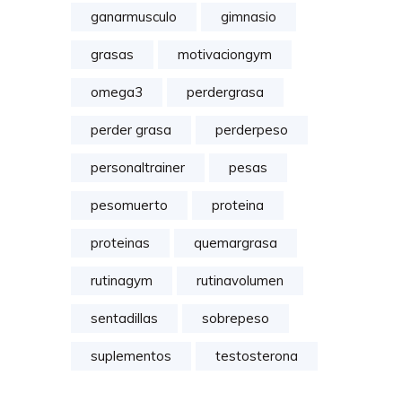
ganarmusculo
gimnasio
grasas
motivaciongym
omega3
perdergrasa
perder grasa
perderpeso
personaltrainer
pesas
pesomuerto
proteina
proteinas
quemargrasa
rutinagym
rutinavolumen
sentadillas
sobrepeso
suplementos
testosterona