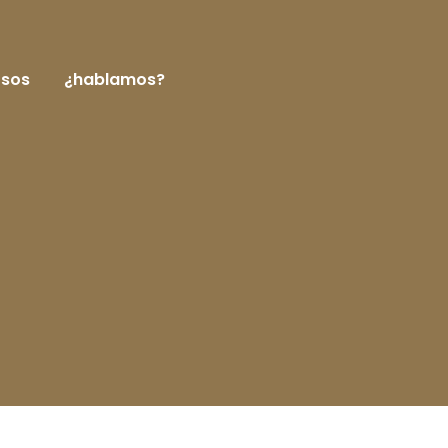
rsos
¿hablamos?