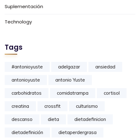
Suplementación
Technology
Tags
#antonioyuste
adelgazar
ansiedad
antonioyuste
antonio Yuste
carbohidratos
comidatrampa
cortisol
creatina
crossfit
culturismo
descanso
dieta
dietadefinicion
dietadefinición
dietaperdergrasa