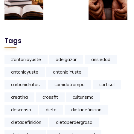
Tags
#antonioyuste
adelgazar
ansiedad
antonioyuste
antonio Yuste
carbohidratos
comidatrampa
cortisol
creatina
crossfit
culturismo
descanso
dieta
dietadefinicion
dietadefinición
dietaperdergrasa