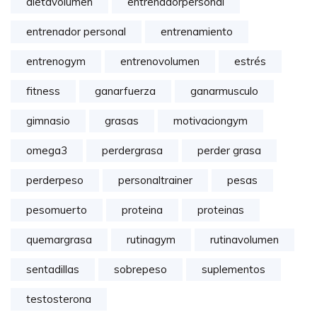
dietavolumen
entrenadorpersonal
entrenador personal
entrenamiento
entrenogym
entrenovolumen
estrés
fitness
ganarfuerza
ganarmusculo
gimnasio
grasas
motivaciongym
omega3
perdergrasa
perder grasa
perderpeso
personaltrainer
pesas
pesomuerto
proteina
proteinas
quemargrasa
rutinagym
rutinavolumen
sentadillas
sobrepeso
suplementos
testosterona