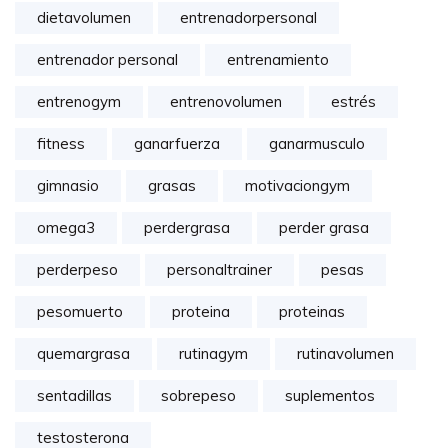
dietavolumen
entrenadorpersonal
entrenador personal
entrenamiento
entrenogym
entrenovolumen
estrés
fitness
ganarfuerza
ganarmusculo
gimnasio
grasas
motivaciongym
omega3
perdergrasa
perder grasa
perderpeso
personaltrainer
pesas
pesomuerto
proteina
proteinas
quemargrasa
rutinagym
rutinavolumen
sentadillas
sobrepeso
suplementos
testosterona