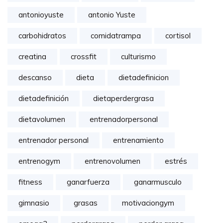
antonioyuste
antonio Yuste
carbohidratos
comidatrampa
cortisol
creatina
crossfit
culturismo
descanso
dieta
dietadefinicion
dietadefinición
dietaperdergrasa
dietavolumen
entrenadorpersonal
entrenador personal
entrenamiento
entrenogym
entrenovolumen
estrés
fitness
ganarfuerza
ganarmusculo
gimnasio
grasas
motivaciongym