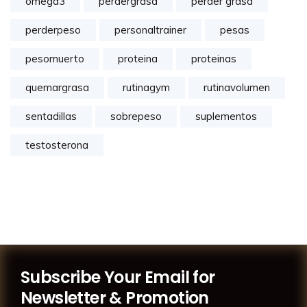
omega3
perdergrasa
perder grasa
perderpeso
personaltrainer
pesas
pesomuerto
proteina
proteinas
quemargrasa
rutinagym
rutinavolumen
sentadillas
sobrepeso
suplementos
testosterona
Subscribe Your Email for
Newsletter & Promotion