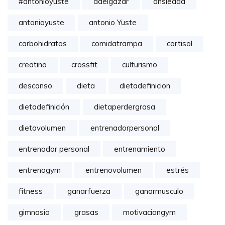
#antonioyuste
adelgazar
ansiedad
antonioyuste
antonio Yuste
carbohidratos
comidatrampa
cortisol
creatina
crossfit
culturismo
descanso
dieta
dietadefinicion
dietadefinición
dietaperdergrasa
dietavolumen
entrenadorpersonal
entrenador personal
entrenamiento
entrenogym
entrenovolumen
estrés
fitness
ganarfuerza
ganarmusculo
gimnasio
grasas
motivaciongym