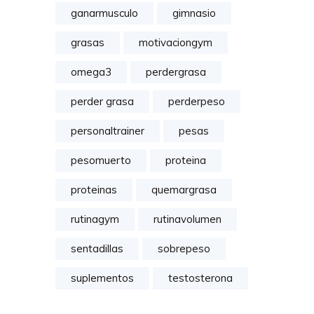
ganarmusculo
gimnasio
grasas
motivaciongym
omega3
perdergrasa
perder grasa
perderpeso
personaltrainer
pesas
pesomuerto
proteina
proteinas
quemargrasa
rutinagym
rutinavolumen
sentadillas
sobrepeso
suplementos
testosterona