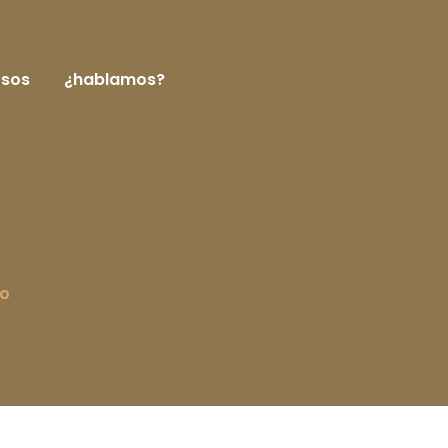
rsos
¿hablamos?
io