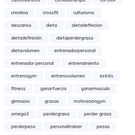
creatina
crossfit
culturismo
descanso
dieta
dietadefinicion
dietadefinición
dietaperdergrasa
dietavolumen
entrenadorpersonal
entrenador personal
entrenamiento
entrenogym
entrenovolumen
estrés
fitness
ganarfuerza
ganarmusculo
gimnasio
grasas
motivaciongym
omega3
perdergrasa
perder grasa
perderpeso
personaltrainer
pesas