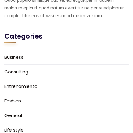
Quod populo similique duo te, ea eugaitper in laudem
malorum epicuri, quod natum evertitur ne per suscipiantur
complectitur eos ut wisi enim ad minim veniam.
Categories
Business
Consulting
Entrenamiento
Fashion
General
Life style