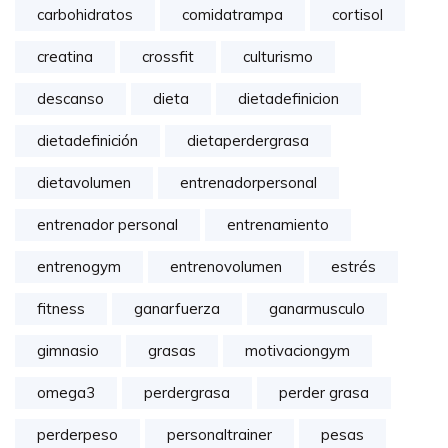
carbohidratos
comidatrampa
cortisol
creatina
crossfit
culturismo
descanso
dieta
dietadefinicion
dietadefinición
dietaperdergrasa
dietavolumen
entrenadorpersonal
entrenador personal
entrenamiento
entrenogym
entrenovolumen
estrés
fitness
ganarfuerza
ganarmusculo
gimnasio
grasas
motivaciongym
omega3
perdergrasa
perder grasa
perderpeso
personaltrainer
pesas