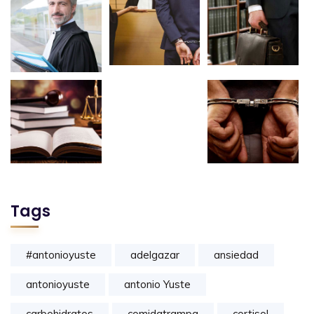
Tags
#antonioyuste
adelgazar
ansiedad
antonioyuste
antonio Yuste
carbohidratos
comidatrampa
cortisol