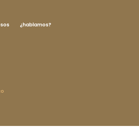
rsos
¿hablamos?
co