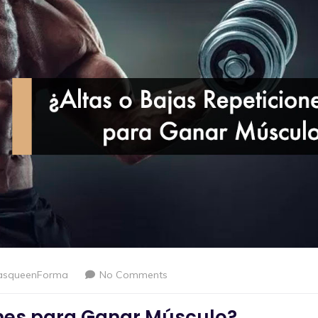
asqueenForma
No Comments
ones para Ganar Músculo?