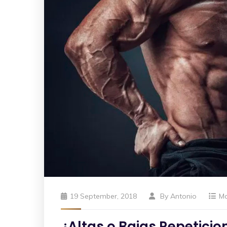
19 September, 2018
By
Antonio
M
¿Altas o Bajas Repetici