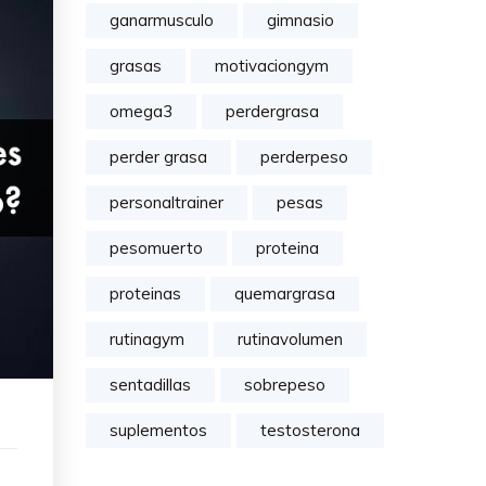
ganarmusculo
gimnasio
grasas
motivaciongym
omega3
perdergrasa
perder grasa
perderpeso
personaltrainer
pesas
pesomuerto
proteina
proteinas
quemargrasa
rutinagym
rutinavolumen
sentadillas
sobrepeso
suplementos
testosterona