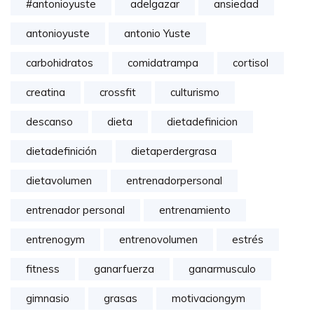
#antonioyuste
adelgazar
ansiedad
antonioyuste
antonio Yuste
carbohidratos
comidatrampa
cortisol
creatina
crossfit
culturismo
descanso
dieta
dietadefinicion
dietadefinición
dietaperdergrasa
dietavolumen
entrenadorpersonal
entrenador personal
entrenamiento
entrenogym
entrenovolumen
estrés
fitness
ganarfuerza
ganarmusculo
gimnasio
grasas
motivaciongym