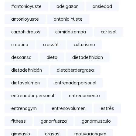
#antonioyuste
adelgazar
ansiedad
antonioyuste
antonio Yuste
carbohidratos
comidatrampa
cortisol
creatina
crossfit
culturismo
descanso
dieta
dietadefinicion
dietadefinición
dietaperdergrasa
dietavolumen
entrenadorpersonal
entrenador personal
entrenamiento
entrenogym
entrenovolumen
estrés
fitness
ganarfuerza
ganarmusculo
gimnasio
grasas
motivaciongym