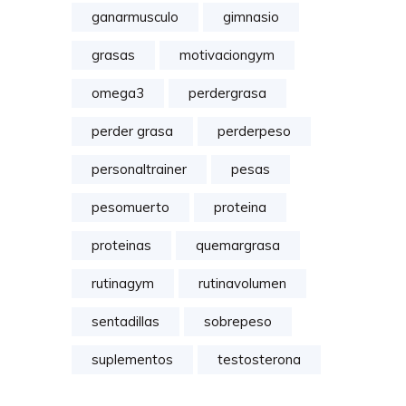
ganarmusculo
gimnasio
grasas
motivaciongym
omega3
perdergrasa
perder grasa
perderpeso
personaltrainer
pesas
pesomuerto
proteina
proteinas
quemargrasa
rutinagym
rutinavolumen
sentadillas
sobrepeso
suplementos
testosterona