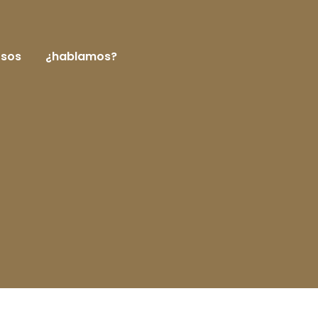
rsos
¿hablamos?