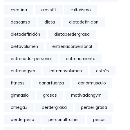
creatina
crossfit
culturismo
descanso
dieta
dietadefinicion
dietadefinición
dietaperdergrasa
dietavolumen
entrenadorpersonal
entrenador personal
entrenamiento
entrenogym
entrenovolumen
estrés
fitness
ganarfuerza
ganarmusculo
gimnasio
grasas
motivaciongym
omega3
perdergrasa
perder grasa
perderpeso
personaltrainer
pesas