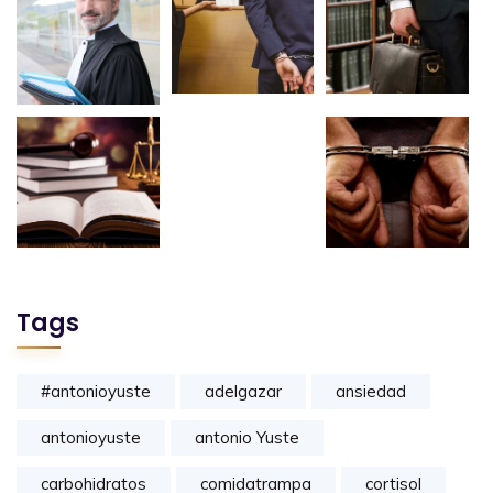
Tags
#antonioyuste
adelgazar
ansiedad
antonioyuste
antonio Yuste
carbohidratos
comidatrampa
cortisol