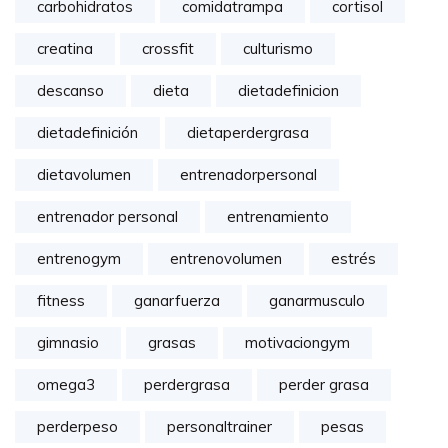
carbohidratos
comidatrampa
cortisol
creatina
crossfit
culturismo
descanso
dieta
dietadefinicion
dietadefinición
dietaperdergrasa
dietavolumen
entrenadorpersonal
entrenador personal
entrenamiento
entrenogym
entrenovolumen
estrés
fitness
ganarfuerza
ganarmusculo
gimnasio
grasas
motivaciongym
omega3
perdergrasa
perder grasa
perderpeso
personaltrainer
pesas