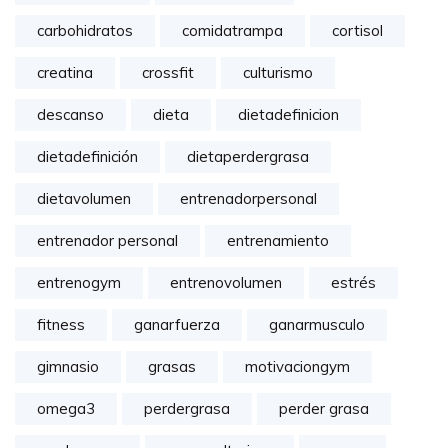
carbohidratos
comidatrampa
cortisol
creatina
crossfit
culturismo
descanso
dieta
dietadefinicion
dietadefinición
dietaperdergrasa
dietavolumen
entrenadorpersonal
entrenador personal
entrenamiento
entrenogym
entrenovolumen
estrés
fitness
ganarfuerza
ganarmusculo
gimnasio
grasas
motivaciongym
omega3
perdergrasa
perder grasa