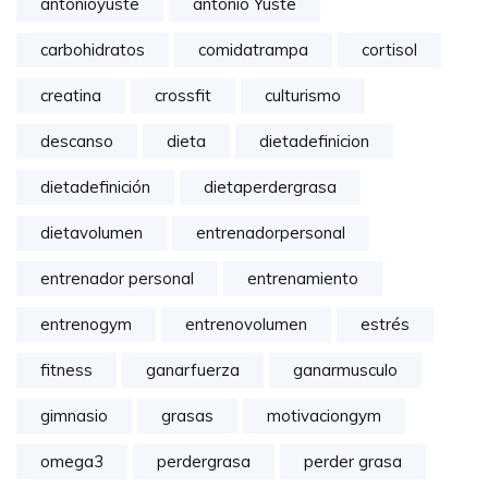
antonioyuste
antonio Yuste
carbohidratos
comidatrampa
cortisol
creatina
crossfit
culturismo
descanso
dieta
dietadefinicion
dietadefinición
dietaperdergrasa
dietavolumen
entrenadorpersonal
entrenador personal
entrenamiento
entrenogym
entrenovolumen
estrés
fitness
ganarfuerza
ganarmusculo
gimnasio
grasas
motivaciongym
omega3
perdergrasa
perder grasa