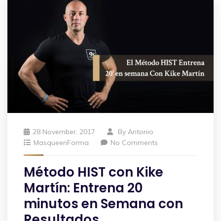
28 November, 2017
By
Antonio
MasqueenForma
No Comments
Método HIST con Kike
Martín: Entrena 20
minutos en Semana con
Resultados