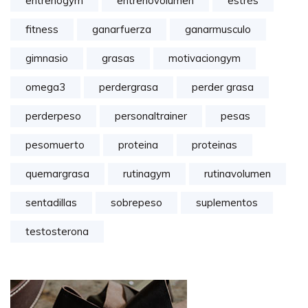
entrenogym
entrenovolumen
estrés
fitness
ganarfuerza
ganarmusculo
gimnasio
grasas
motivaciongym
omega3
perdergrasa
perder grasa
perderpeso
personaltrainer
pesas
pesomuerto
proteina
proteinas
quemargrasa
rutinagym
rutinavolumen
sentadillas
sobrepeso
suplementos
testosterona