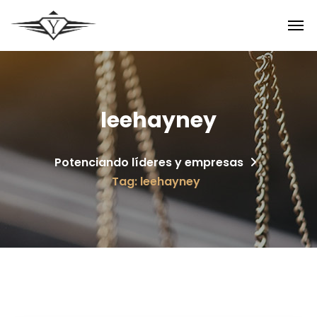
leehayney
Potenciando líderes y empresas
Tag: leehayney