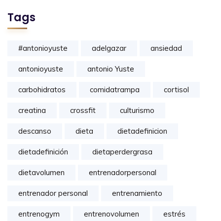
Tags
#antonioyuste
adelgazar
ansiedad
antonioyuste
antonio Yuste
carbohidratos
comidatrampa
cortisol
creatina
crossfit
culturismo
descanso
dieta
dietadefinicion
dietadefinición
dietaperdergrasa
dietavolumen
entrenadorpersonal
entrenador personal
entrenamiento
entrenogym
entrenovolumen
estrés