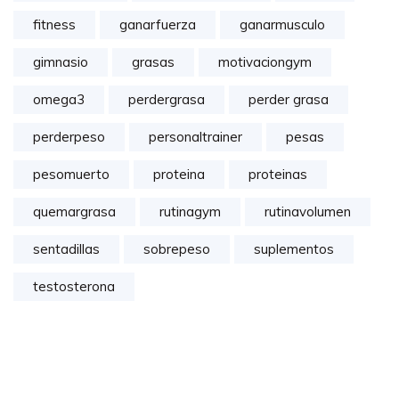
fitness
ganarfuerza
ganarmusculo
gimnasio
grasas
motivaciongym
omega3
perdergrasa
perder grasa
perderpeso
personaltrainer
pesas
pesomuerto
proteina
proteinas
quemargrasa
rutinagym
rutinavolumen
sentadillas
sobrepeso
suplementos
testosterona