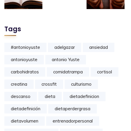
Tags
#antonioyuste
adelgazar
ansiedad
antonioyuste
antonio Yuste
carbohidratos
comidatrampa
cortisol
creatina
crossfit
culturismo
descanso
dieta
dietadefinicion
dietadefinición
dietaperdergrasa
dietavolumen
entrenadorpersonal