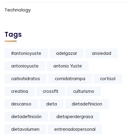
Technology
Tags
#antonioyuste
adelgazar
ansiedad
antonioyuste
antonio Yuste
carbohidratos
comidatrampa
cortisol
creatina
crossfit
culturismo
descanso
dieta
dietadefinicion
dietadefinición
dietaperdergrasa
dietavolumen
entrenadorpersonal