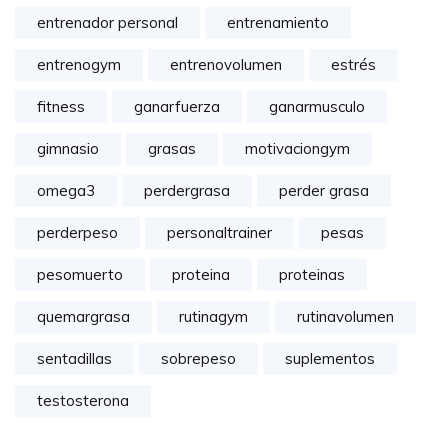
entrenador personal
entrenamiento
entrenogym
entrenovolumen
estrés
fitness
ganarfuerza
ganarmusculo
gimnasio
grasas
motivaciongym
omega3
perdergrasa
perder grasa
perderpeso
personaltrainer
pesas
pesomuerto
proteina
proteinas
quemargrasa
rutinagym
rutinavolumen
sentadillas
sobrepeso
suplementos
testosterona