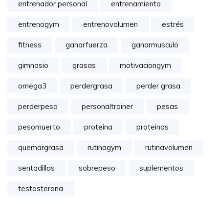
entrenador personal
entrenamiento
entrenogym
entrenovolumen
estrés
fitness
ganarfuerza
ganarmusculo
gimnasio
grasas
motivaciongym
omega3
perdergrasa
perder grasa
perderpeso
personaltrainer
pesas
pesomuerto
proteina
proteinas
quemargrasa
rutinagym
rutinavolumen
sentadillas
sobrepeso
suplementos
testosterona