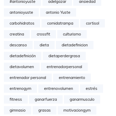
#antonioyuste
adelgazar
ansiedad
antonioyuste
antonio Yuste
carbohidratos
comidatrampa
cortisol
creatina
crossfit
culturismo
descanso
dieta
dietadefinicion
dietadefinición
dietaperdergrasa
dietavolumen
entrenadorpersonal
entrenador personal
entrenamiento
entrenogym
entrenovolumen
estrés
fitness
ganarfuerza
ganarmusculo
gimnasio
grasas
motivaciongym