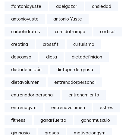
#antonioyuste
adelgazar
ansiedad
antonioyuste
antonio Yuste
carbohidratos
comidatrampa
cortisol
creatina
crossfit
culturismo
descanso
dieta
dietadefinicion
dietadefinición
dietaperdergrasa
dietavolumen
entrenadorpersonal
entrenador personal
entrenamiento
entrenogym
entrenovolumen
estrés
fitness
ganarfuerza
ganarmusculo
gimnasio
grasas
motivaciongym