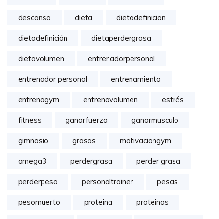
descanso
dieta
dietadefinicion
dietadefinición
dietaperdergrasa
dietavolumen
entrenadorpersonal
entrenador personal
entrenamiento
entrenogym
entrenovolumen
estrés
fitness
ganarfuerza
ganarmusculo
gimnasio
grasas
motivaciongym
omega3
perdergrasa
perder grasa
perderpeso
personaltrainer
pesas
pesomuerto
proteina
proteinas