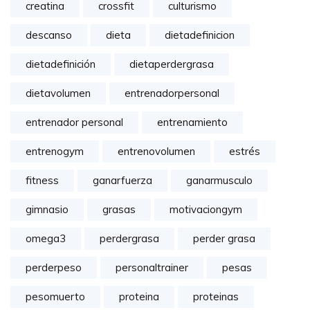
creatina
crossfit
culturismo
descanso
dieta
dietadefinicion
dietadefinición
dietaperdergrasa
dietavolumen
entrenadorpersonal
entrenador personal
entrenamiento
entrenogym
entrenovolumen
estrés
fitness
ganarfuerza
ganarmusculo
gimnasio
grasas
motivaciongym
omega3
perdergrasa
perder grasa
perderpeso
personaltrainer
pesas
pesomuerto
proteina
proteinas