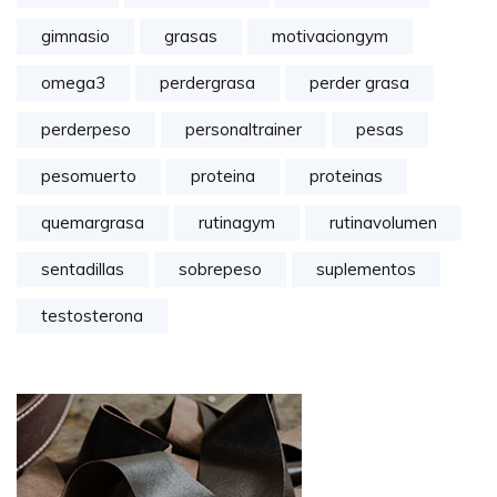
gimnasio
grasas
motivaciongym
omega3
perdergrasa
perder grasa
perderpeso
personaltrainer
pesas
pesomuerto
proteina
proteinas
quemargrasa
rutinagym
rutinavolumen
sentadillas
sobrepeso
suplementos
testosterona