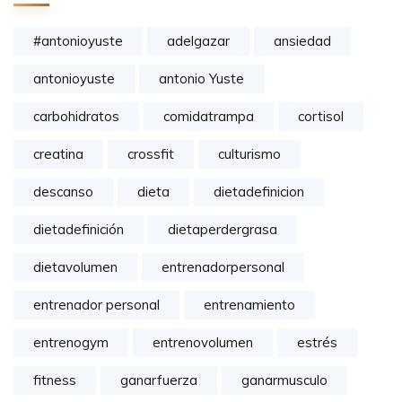
#antonioyuste
adelgazar
ansiedad
antonioyuste
antonio Yuste
carbohidratos
comidatrampa
cortisol
creatina
crossfit
culturismo
descanso
dieta
dietadefinicion
dietadefinición
dietaperdergrasa
dietavolumen
entrenadorpersonal
entrenador personal
entrenamiento
entrenogym
entrenovolumen
estrés
fitness
ganarfuerza
ganarmusculo