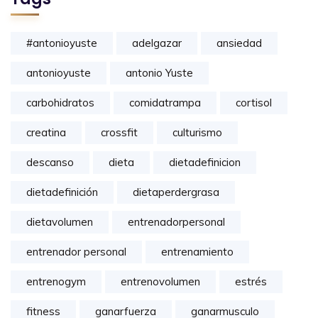
#antonioyuste
adelgazar
ansiedad
antonioyuste
antonio Yuste
carbohidratos
comidatrampa
cortisol
creatina
crossfit
culturismo
descanso
dieta
dietadefinicion
dietadefinición
dietaperdergrasa
dietavolumen
entrenadorpersonal
entrenador personal
entrenamiento
entrenogym
entrenovolumen
estrés
fitness
ganarfuerza
ganarmusculo