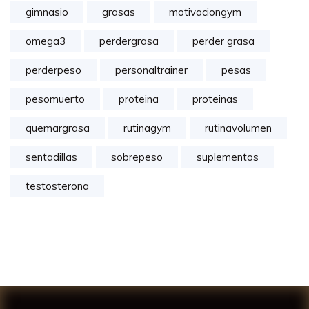
gimnasio
grasas
motivaciongym
omega3
perdergrasa
perder grasa
perderpeso
personaltrainer
pesas
pesomuerto
proteina
proteinas
quemargrasa
rutinagym
rutinavolumen
sentadillas
sobrepeso
suplementos
testosterona