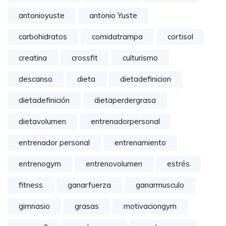
antonioyuste
antonio Yuste
carbohidratos
comidatrampa
cortisol
creatina
crossfit
culturismo
descanso
dieta
dietadefinicion
dietadefinición
dietaperdergrasa
dietavolumen
entrenadorpersonal
entrenador personal
entrenamiento
entrenogym
entrenovolumen
estrés
fitness
ganarfuerza
ganarmusculo
gimnasio
grasas
motivaciongym