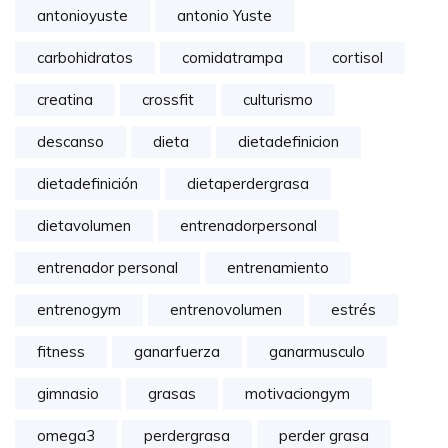
antonioyuste
antonio Yuste
carbohidratos
comidatrampa
cortisol
creatina
crossfit
culturismo
descanso
dieta
dietadefinicion
dietadefinición
dietaperdergrasa
dietavolumen
entrenadorpersonal
entrenador personal
entrenamiento
entrenogym
entrenovolumen
estrés
fitness
ganarfuerza
ganarmusculo
gimnasio
grasas
motivaciongym
omega3
perdergrasa
perder grasa