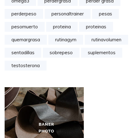
omega3
perdergrasa
perder grasa
perderpeso
personaltrainer
pesas
pesomuerto
proteina
proteinas
quemargrasa
rutinagym
rutinavolumen
sentadillas
sobrepeso
suplementos
testosterona