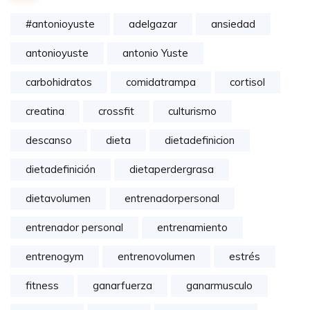
#antonioyuste
adelgazar
ansiedad
antonioyuste
antonio Yuste
carbohidratos
comidatrampa
cortisol
creatina
crossfit
culturismo
descanso
dieta
dietadefinicion
dietadefinición
dietaperdergrasa
dietavolumen
entrenadorpersonal
entrenador personal
entrenamiento
entrenogym
entrenovolumen
estrés
fitness
ganarfuerza
ganarmusculo