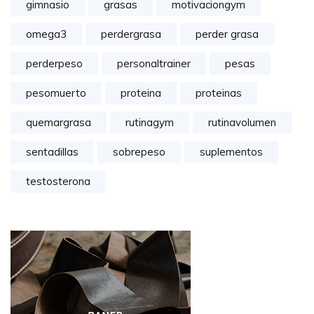
gimnasio
grasas
motivaciongym
omega3
perdergrasa
perder grasa
perderpeso
personaltrainer
pesas
pesomuerto
proteina
proteinas
quemargrasa
rutinagym
rutinavolumen
sentadillas
sobrepeso
suplementos
testosterona