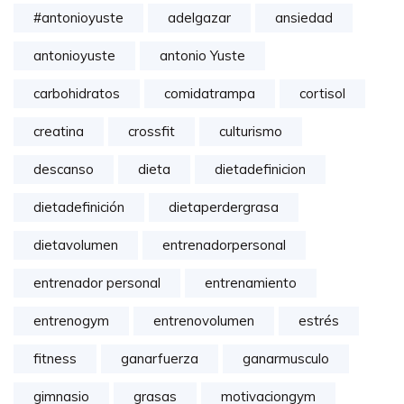
#antonioyuste
adelgazar
ansiedad
antonioyuste
antonio Yuste
carbohidratos
comidatrampa
cortisol
creatina
crossfit
culturismo
descanso
dieta
dietadefinicion
dietadefinición
dietaperdergrasa
dietavolumen
entrenadorpersonal
entrenador personal
entrenamiento
entrenogym
entrenovolumen
estrés
fitness
ganarfuerza
ganarmusculo
gimnasio
grasas
motivaciongym