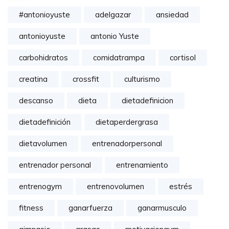
#antonioyuste
adelgazar
ansiedad
antonioyuste
antonio Yuste
carbohidratos
comidatrampa
cortisol
creatina
crossfit
culturismo
descanso
dieta
dietadefinicion
dietadefinición
dietaperdergrasa
dietavolumen
entrenadorpersonal
entrenador personal
entrenamiento
entrenogym
entrenovolumen
estrés
fitness
ganarfuerza
ganarmusculo