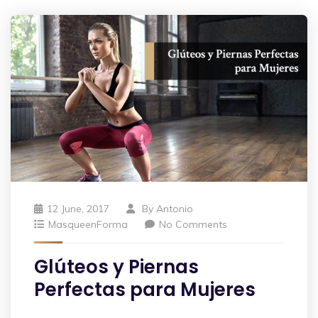
12 June, 2017
By
Antonio
MasqueenForma
No Comments
Glúteos y Piernas
Perfectas para Mujeres