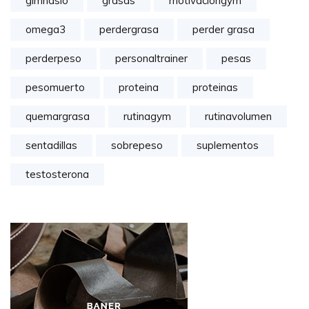
gimnasio
grasas
motivaciongym
omega3
perdergrasa
perder grasa
perderpeso
personaltrainer
pesas
pesomuerto
proteina
proteinas
quemargrasa
rutinagym
rutinavolumen
sentadillas
sobrepeso
suplementos
testosterona