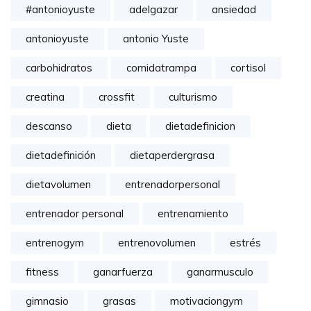
#antonioyuste
adelgazar
ansiedad
antonioyuste
antonio Yuste
carbohidratos
comidatrampa
cortisol
creatina
crossfit
culturismo
descanso
dieta
dietadefinicion
dietadefinición
dietaperdergrasa
dietavolumen
entrenadorpersonal
entrenador personal
entrenamiento
entrenogym
entrenovolumen
estrés
fitness
ganarfuerza
ganarmusculo
gimnasio
grasas
motivaciongym