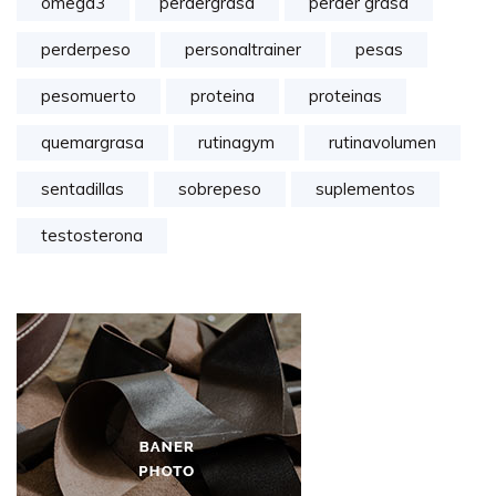
omega3
perdergrasa
perder grasa
perderpeso
personaltrainer
pesas
pesomuerto
proteina
proteinas
quemargrasa
rutinagym
rutinavolumen
sentadillas
sobrepeso
suplementos
testosterona