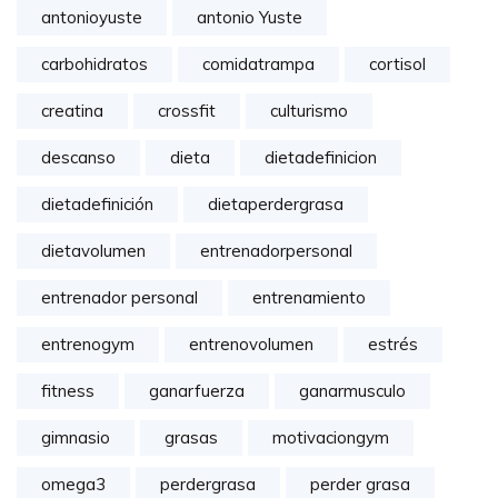
antonioyuste
antonio Yuste
carbohidratos
comidatrampa
cortisol
creatina
crossfit
culturismo
descanso
dieta
dietadefinicion
dietadefinición
dietaperdergrasa
dietavolumen
entrenadorpersonal
entrenador personal
entrenamiento
entrenogym
entrenovolumen
estrés
fitness
ganarfuerza
ganarmusculo
gimnasio
grasas
motivaciongym
omega3
perdergrasa
perder grasa