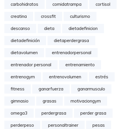
carbohidratos
comidatrampa
cortisol
creatina
crossfit
culturismo
descanso
dieta
dietadefinicion
dietadefinición
dietaperdergrasa
dietavolumen
entrenadorpersonal
entrenador personal
entrenamiento
entrenogym
entrenovolumen
estrés
fitness
ganarfuerza
ganarmusculo
gimnasio
grasas
motivaciongym
omega3
perdergrasa
perder grasa
perderpeso
personaltrainer
pesas