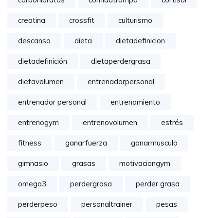
creatina
crossfit
culturismo
descanso
dieta
dietadefinicion
dietadefinición
dietaperdergrasa
dietavolumen
entrenadorpersonal
entrenador personal
entrenamiento
entrenogym
entrenovolumen
estrés
fitness
ganarfuerza
ganarmusculo
gimnasio
grasas
motivaciongym
omega3
perdergrasa
perder grasa
perderpeso
personaltrainer
pesas