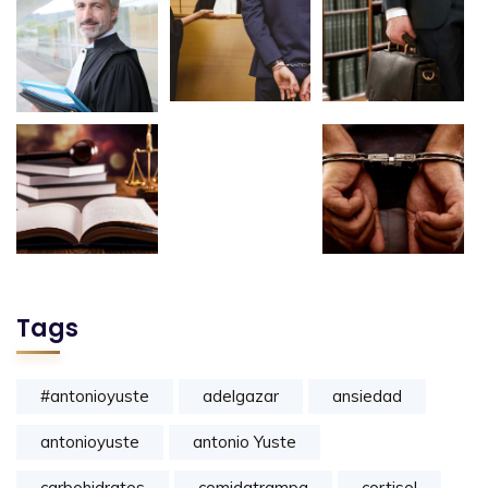
Tags
#antonioyuste
adelgazar
ansiedad
antonioyuste
antonio Yuste
carbohidratos
comidatrampa
cortisol