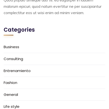
Quod populo similique duo te, ea eugaitper in laudem
malorum epicuri, quod natum evertitur ne per suscipiantur
complectitur eos ut wisi enim ad minim veniam.
Categories
Business
Consulting
Entrenamiento
Fashion
General
Life style