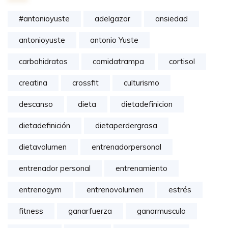
#antonioyuste
adelgazar
ansiedad
antonioyuste
antonio Yuste
carbohidratos
comidatrampa
cortisol
creatina
crossfit
culturismo
descanso
dieta
dietadefinicion
dietadefinición
dietaperdergrasa
dietavolumen
entrenadorpersonal
entrenador personal
entrenamiento
entrenogym
entrenovolumen
estrés
fitness
ganarfuerza
ganarmusculo