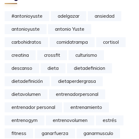
#antonioyuste
adelgazar
ansiedad
antonioyuste
antonio Yuste
carbohidratos
comidatrampa
cortisol
creatina
crossfit
culturismo
descanso
dieta
dietadefinicion
dietadefinición
dietaperdergrasa
dietavolumen
entrenadorpersonal
entrenador personal
entrenamiento
entrenogym
entrenovolumen
estrés
fitness
ganarfuerza
ganarmusculo