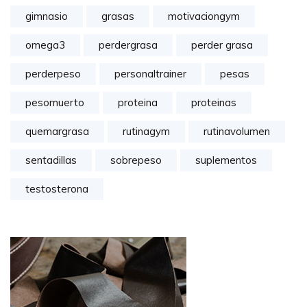
gimnasio
grasas
motivaciongym
omega3
perdergrasa
perder grasa
perderpeso
personaltrainer
pesas
pesomuerto
proteina
proteinas
quemargrasa
rutinagym
rutinavolumen
sentadillas
sobrepeso
suplementos
testosterona