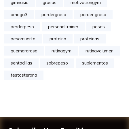
gimnasio
grasas
motivaciongym
omega3
perdergrasa
perder grasa
perderpeso
personaltrainer
pesas
pesomuerto
proteina
proteinas
quemargrasa
rutinagym
rutinavolumen
sentadillas
sobrepeso
suplementos
testosterona